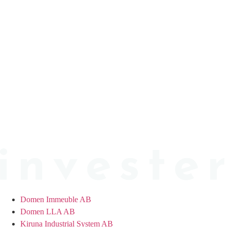
Hoppa
till
innehåll
Domen Immeuble AB
Domen LLA AB
Kiruna Industrial System AB