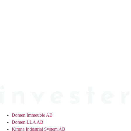
Hoppa
till
innehåll
Domen Immeuble AB
Domen LLA AB
Kiruna Industrial System AB