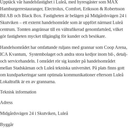
Upptäck vår handelsfastighet i Luleå, med hyresgäster som MAX
Hamburgerrestauranger, Electrolux, Comfort, Eriksson & Robertsson
Bil AB och Black Box. Fastigheten är belägen på Midgårdsvägen 24 i
Skutviken – ett externt handelsområde som är uppfört närmast Luleå
centrum. Tomten angränsar till en vältrafikerad genomfartsled, vilket
gör fastigheten mycket tillgänglig för kunder och besökare.
Handelsområdet har omfattande ruljans med grannar som Coop Arena,
ICA Kvantum, Systembolaget och andra stora kedjor inom bil-, detalj-
och servicehandeln. I området rör sig kunder på handelsområdet
mellan Stadskärnan och Luleå tekniska universitet. På plats finns gott
om kundparkeringar samt optimala kommunikationer eftersom Luleå
Lokaltrafik är en av grannarna.
Teknisk information
Adress
Midgårdsvägen 24 i Skutviken, Luleå
Byggår